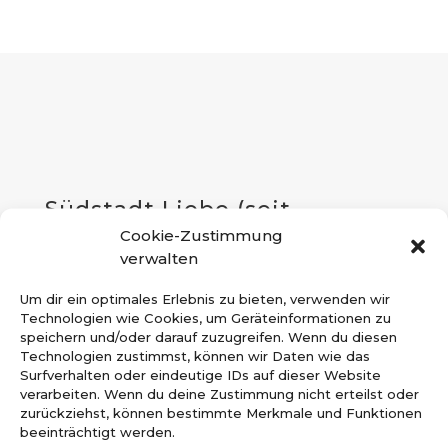
Südstadt Liebe (seit
Cookie-Zustimmung
Ausgabe 1-2024)
verwalten
Seit 1960 veröffentlicht der
Um dir ein optimales Erlebnis zu bieten, verwenden wir
Technologien wie Cookies, um Geräteinformationen zu
Wuppertaler Bürgerverein der
speichern und/oder darauf zuzugreifen. Wenn du diesen
Elberfelder Südstadt jährlich zwei
Technologien zustimmst, können wir Daten wie das
Surfverhalten oder eindeutige IDs auf dieser Website
umfangreiche Mitgliederhefte.
verarbeiten. Wenn du deine Zustimmung nicht erteilst oder
zurückziehst, können bestimmte Merkmale und Funktionen
Diese informieren Mitglieder und
beeinträchtigt werden.