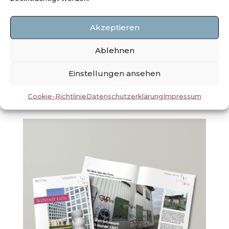
Bürgervereins der Elberfelder
Südstadt e.V. verantwortlich. Aktuell
Akzeptieren
plane ich eine Überarbeitung des
Ablehnen
Mitgliederheftes sowie der Webseite.
Einstellungen ansehen
ZUM PROJEKT
Cookie-Richtlinie
Datenschutzerklärung
Impressum