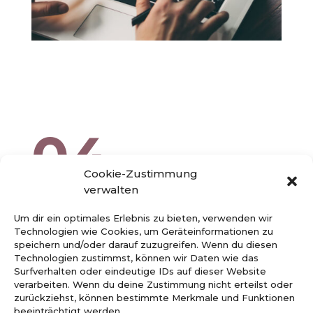
04
Cookie-Zustimmung
verwalten
Bürgerverein
Um dir ein optimales Erlebnis zu bieten, verwenden wir
Technologien wie Cookies, um Geräteinformationen zu
Elberfelder Südstadt
speichern und/oder darauf zuzugreifen. Wenn du diesen
Technologien zustimmst, können wir Daten wie das
Surfverhalten oder eindeutige IDs auf dieser Website
Seit Januar 2024 bin ich für das Print-
verarbeiten. Wenn du deine Zustimmung nicht erteilst oder
zurückziehst, können bestimmte Merkmale und Funktionen
und Webdesign des Wuppertaler
beeinträchtigt werden.