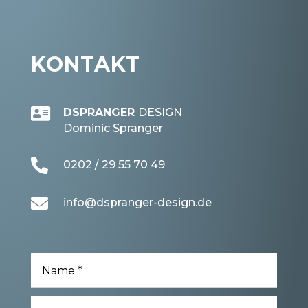
KONTAKT

DSPRANGER
DESIGN
Dominic Spranger

0202 / 29 55 70 49

info@dspranger-design.de